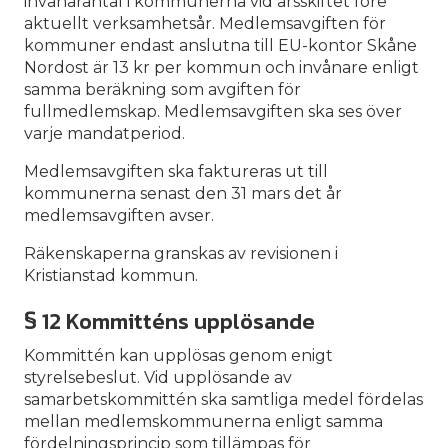
invånarantal i kommunerna vid årsskiftet före
aktuellt verksamhetsår. Medlemsavgiften för
kommuner endast anslutna till EU-kontor Skåne
Nordost är 13 kr per kommun och invånare enligt
samma beräkning som avgiften för
fullmedlemskap. Medlemsavgiften ska ses över
varje mandatperiod.
Medlemsavgiften ska faktureras ut till
kommunerna senast den 31 mars det år
medlemsavgiften avser.
Räkenskaperna granskas av revisionen i
Kristianstad kommun.
§ 12 Kommitténs upplösande
Kommittén kan upplösas genom enigt
styrelsebeslut. Vid upplösande av
samarbetskommittén ska samtliga medel fördelas
mellan medlemskommunerna enligt samma
fördelningsprincip som tillämpas för