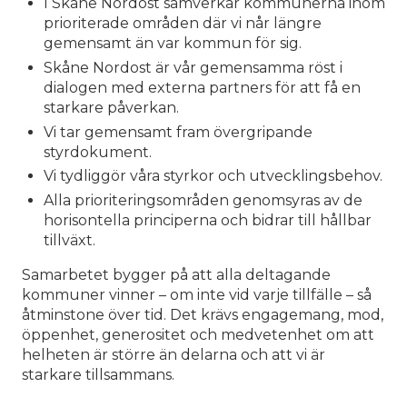
I Skåne Nordost samverkar kommunerna inom
prioriterade områden där vi når längre
gemensamt än var kommun för sig.
Skåne Nordost är vår gemensamma röst i
dialogen med externa partners för att få en
starkare påverkan.
Vi tar gemensamt fram övergripande
styrdokument.
Vi tydliggör våra styrkor och utvecklingsbehov.
Alla prioriteringsområden genomsyras av de
horisontella principerna och bidrar till hållbar
tillväxt.
Samarbetet bygger på att alla deltagande
kommuner vinner – om inte vid varje tillfälle – så
åtminstone över tid. Det krävs engagemang, mod,
öppenhet, generositet och medvetenhet om att
helheten är större än delarna och att vi är
starkare tillsammans.