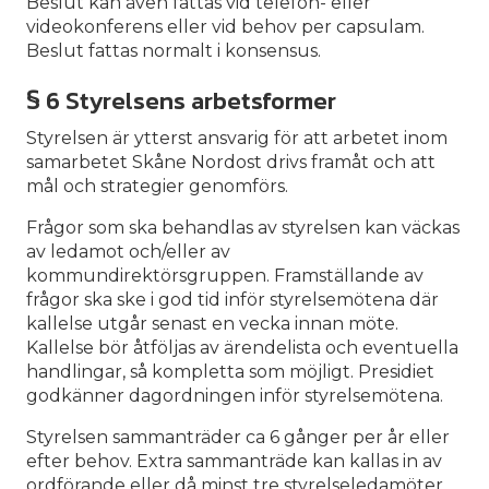
Beslut kan även fattas vid telefon- eller
videokonferens eller vid behov per capsulam.
Beslut fattas normalt i konsensus.
§ 6 Styrelsens arbetsformer
Styrelsen är ytterst ansvarig för att arbetet inom
samarbetet Skåne Nordost drivs framåt och att
mål och strategier genomförs.
Frågor som ska behandlas av styrelsen kan väckas
av ledamot och/eller av
kommundirektörsgruppen. Framställande av
frågor ska ske i god tid inför styrelsemötena där
kallelse utgår senast en vecka innan möte.
Kallelse bör åtföljas av ärendelista och eventuella
handlingar, så kompletta som möjligt. Presidiet
godkänner dagordningen inför styrelsemötena.
Styrelsen sammanträder ca 6 gånger per år eller
efter behov. Extra sammanträde kan kallas in av
ordförande eller då minst tre styrelseledamöter