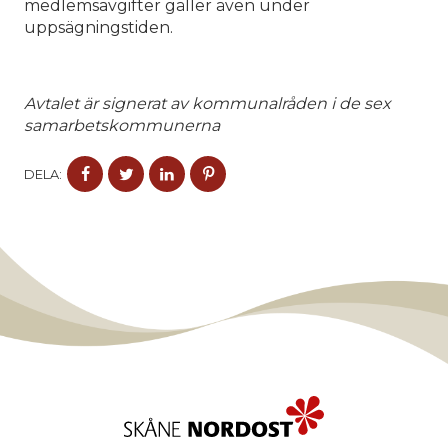
medlemsavgifter gäller även under
uppsägningstiden.
Avtalet är signerat av kommunalråden i de sex
samarbetskommunerna
DELA
DELA
DELA
DELA
DELA:
PÅ
PÅ
PÅ
PÅ
FACEBOOK
TWITTER
LINKEDIN
PINTEREST