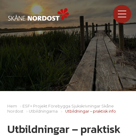
Hem
»
ESF+ Projekt Förebygga Sjukskrivningar Skåne
Nordost
»
Utbildningarna
»
Utbildningar – praktisk info
Utbildningar – praktisk