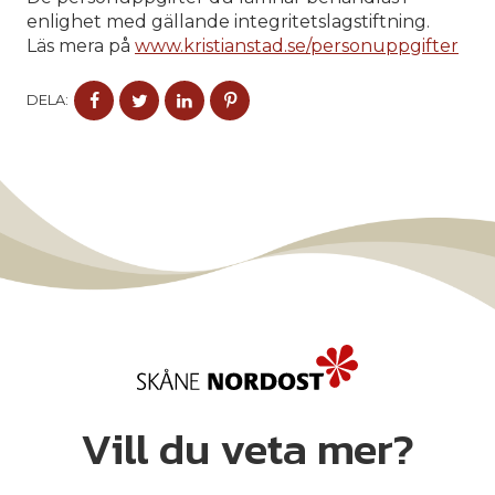
enlighet med gällande integritetslagstiftning.
Läs mera på
www.kristianstad.se/personuppgifter
DELA
DELA
DELA
DELA
DELA:
PÅ
PÅ
PÅ
PÅ
FACEBOOK
TWITTER
LINKEDIN
PINTEREST
Vill du veta mer?