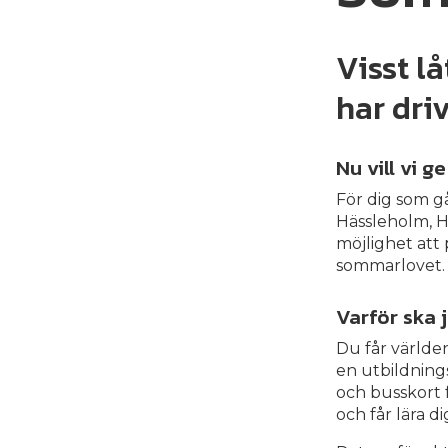
Visst lå
har dri
Nu vill vi 
För dig som g
Hässleholm, Hö
möjlighet att 
sommarlovet.
Varför ska 
Du får världe
en utbildnings
och busskort f
och får lära d