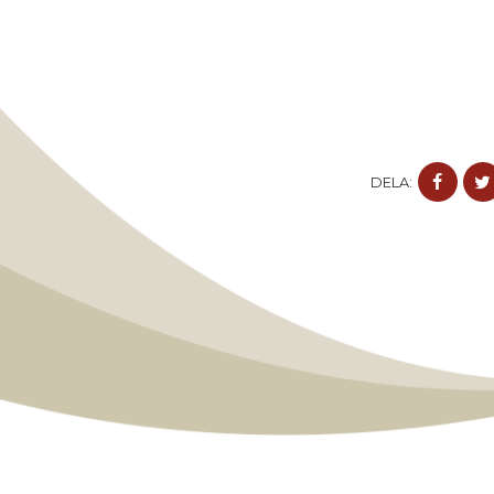
DEL
DELA:
PÅ
FAC