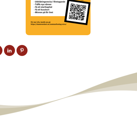
A
DELA
DELA
DELA
PÅ
PÅ
PÅ
EBOOK
TWITTER
LINKEDIN
PINTEREST