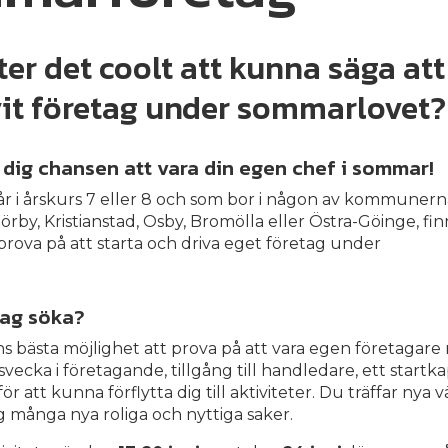
ter det coolt att kunna säga att
vit företag under sommarlovet?
ge dig chansen att vara din egen chef i sommar!
år i årskurs 7 eller 8 och som bor i någon av kommunern
rby, Kristianstad, Osby, Bromölla eller Östra-Göinge, fi
prova på att starta och driva eget företag under
jag söka?
ns bästa möjlighet att prova på att vara egen företagar
vecka i företagande, tillgång till handledare, ett startka
ör att kunna förflytta dig till aktiviteter. Du träffar nya 
ig många nya roliga och nyttiga saker.