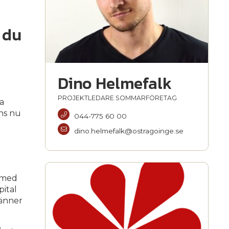
 du
Dino Helmefalk
PROJEKTLEDARE SOMMARFÖRETAG
a
nns nu
044-775 60 00
dino.helmefalk@ostragoinge.se
e med
pital
vänner