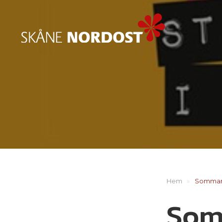
Hem
»
Sommar
Som