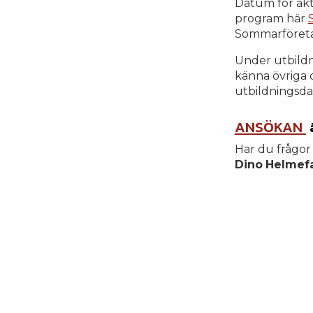
Datum för akt
program här
Sommarföretag
Under utbildni
känna övriga d
utbildningsda
ANSÖKAN
Har du frågor
Dino
Helmef