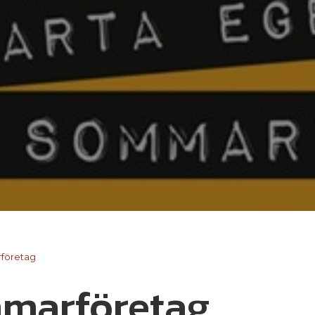
företag
marföretag