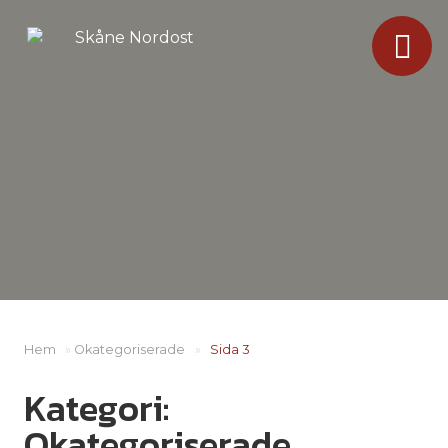
Hem
»
Okategoriserade
»
Sida 3
Kategori:
Okategoriserade